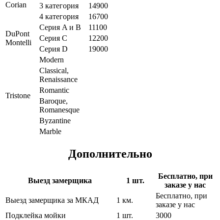
Corian
3 категория
14900
4 категория
16700
Серия A и B
11100
DuPont
Серия C
12200
Montelli
Серия D
19000
Modern
Classical,
Renaissance
Romantic
Tristone
Baroque,
Romanesque
Byzantine
Marble
Дополнительно
Бесплатно, при
Выезд замерщика
1 шт.
заказе у нас
Бесплатно, при
Выезд замерщика за МКАД
1 км.
заказе у нас
Подклейка мойки
1 шт.
3000