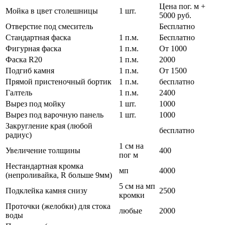
Цена пог. м +
Мойка в цвет столешницы
1 шт.
5000 руб.
Отверстие под смеситель
Бесплатно
Стандартная фаска
1 п.м.
Бесплатно
Фигурная фаска
1 п.м.
От 1000
Фаска R20
1 п.м.
2000
Подгиб камня
1 п.м.
От 1500
Прямой пристеночный бортик
1 п.м.
бесплатно
Галтель
1 п.м.
2400
Вырез под мойку
1 шт.
1000
Вырез под варочную панель
1 шт.
1000
Закругление края (любой
бесплатно
радиус)
1 см на
Увеличение толщины
400
пог м
Нестандартная кромка
мп
4000
(непроливайка, R больше 9мм)
5 см на мп
Подклейка камня снизу
2500
кромки
Проточки (желобки) для стока
любые
2000
воды