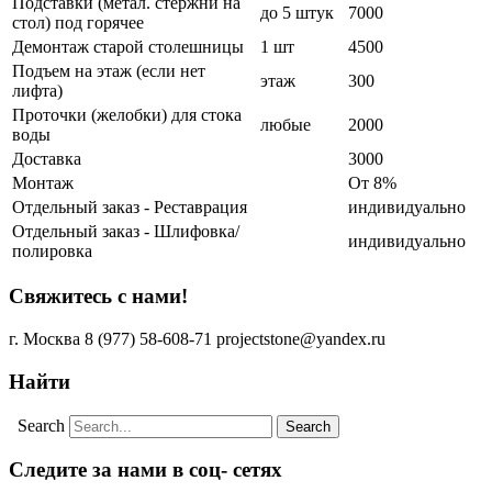
Подставки (метал. стержни на
до 5 штук
7000
стол) под горячее
Демонтаж старой столешницы
1 шт
4500
Подъем на этаж (если нет
этаж
300
лифта)
Проточки (желобки) для стока
любые
2000
воды
Доставка
3000
Монтаж
От 8%
Отдельный заказ - Реставрация
индивидуально
Отдельный заказ - Шлифовка/
индивидуально
полировка
Свяжитесь с нами!
г. Москва
8 (977) 58-608-71
projectstone@yandex.ru
Найти
Search
Следите за нами в соц- сетях