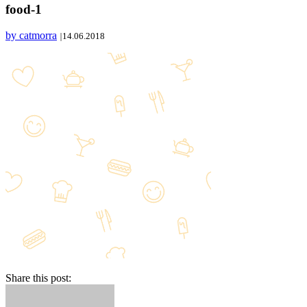
food-1
by catmorra
|
14.06.2018
Share this post: