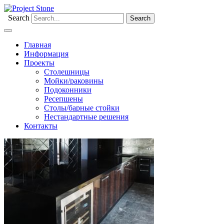
Search
Главная
Информация
Проекты
Столешницы
Мойки/раковины
Подоконники
Ресепшены
Столы/барные стойки
Нестандартные решения
Контакты